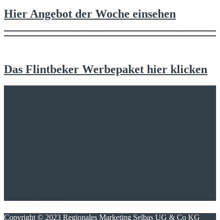
Hier Angebot der Woche einsehen
Das Flintbeker Werbepaket hier klicken
Beziehungen
Bürgernachrichten
Daten über Flintbek
Flintbek heute
Garten
Geschichte
Gesundheit
Intern
Ratschläge
Unternehmernachrichten
Was ist los?
Impressum
Datenschutz
Copyright © 2023 Regionales Marketing Selbas UG & Co KG