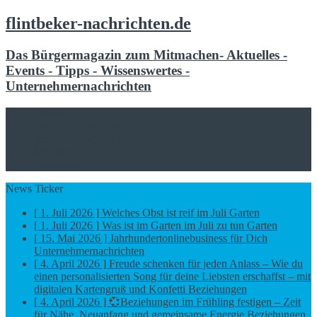
flintbeker-nachrichten.de
Das Bürgermagazin zum Mitmachen- Aktuelles -
Events - Tipps - Wissenswertes -
Unternehmernachrichten
Home
Beiträge einreichen
Ihre Werbung hier buchen
Molfsee
Bordesholm
News Ticker
[ 1. Juli 2026 ]
Welches Obst ist reif im Juli
Garten
[ 1. Juli 2026 ]
Was ist im Garten im Juli zu tun
Garten
[ 15. Mai 2026 ]
Jahrhundertonlinebusiness für Dich
Unternehmernachrichten
[ 4. April 2026 ]
Freude schenken für jeden Anlass – Wie du
einen personalisierten Song für deine Liebsten erschaffst – mit
digitalen Kartengruß und Konfetti
Beziehungen
[ 4. April 2026 ]
💞Beziehungen im Frühling festigen – Zeit
für Nähe, Neuanfang und gemeinsame Energie
Beziehungen