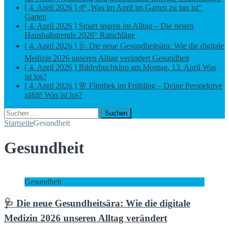
[ 4. April 2026 ]
🌱„Was im April im Garten zu tun ist“
Garten
[ 4. April 2026 ]
Smart sparen im Alltag – Die neuen
Haushaltstrends 2026“
Ratschläge
[ 4. April 2026 ]
🩺 Die neue Gesundheitsära: Wie die digitale
Medizin 2026 unseren Alltag verändert
Gesundheit
[ 4. April 2026 ]
Bilderbuchkino am Montag, 13. April
Was
ist los?
[ 4. April 2026 ]
🌸 Flintbek im Frühling – Deine Perspektive
zählt!
Was ist los?
Suchen
nach:
Startseite
Gesundheit
Gesundheit
Gesundheit
🩺 Die neue Gesundheitsära: Wie die digitale
Medizin 2026 unseren Alltag verändert